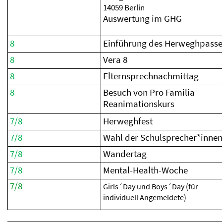
14059 Berlin
Auswertung im GHG
8
Einführung des Herweghpasse
8
Vera 8
8
Elternsprechnachmittag
8
Besuch von Pro Familia
Reanimationskurs
7/8
Herweghfest
7/8
Wahl der Schulsprecher*inne
7/8
Wandertag
7/8
Mental-Health-Woche
7/8
Girls´Day und Boys´Day (für
individuell Angemeldete)