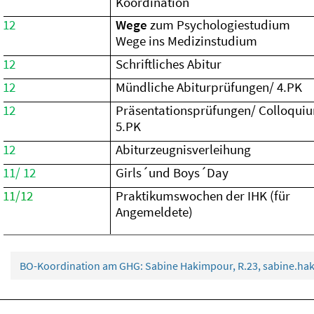
Koordination
12
Wege
zum Psychologiestudium
Wege ins Medizinstudium
12
Schriftliches Abitur
12
Mündliche Abiturprüfungen/ 4.PK
12
Präsentationsprüfungen/ Colloqui
5.PK
12
Abiturzeugnisverleihung
11/ 12
Girls´und Boys´Day
11/12
Praktikumswochen der IHK (für
Angemeldete)
BO-Koordination am GHG: Sabine Hakimpour, R.23, sabine.h