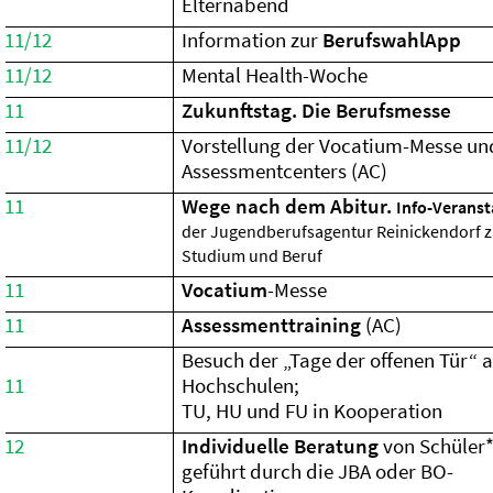
Elternabend
11/12
Information zur
BerufswahlApp
11/12
Mental Health-Woche
11
Zukunftstag. Die Berufsmesse
11/12
Vorstellung der Vocatium-Messe un
Assessmentcenters (AC)
11
Wege nach dem Abitur.
Info-Veranst
der Jugendberufsagentur Reinickendorf 
Studium und Beruf
11
Vocatium
-Messe
11
Assessmenttraining
(AC)
Besuch der „Tage der offenen Tür“ 
11
Hochschulen;
TU, HU und FU in Kooperation
12
Individuelle Beratung
von Schüler*
geführt durch die JBA oder BO-