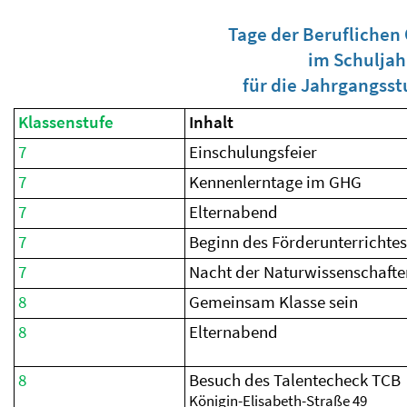
Tage der Beruflichen
im Schuljah
für die Jahrgangsstu
Klassenstufe
Inhalt
7
Einschulungsfeier
7
Kennenlerntage im GHG
7
Elternabend
7
Beginn des Förderunterrichtes
7
Nacht der Naturwissenschafte
8
Gemeinsam Klasse sein
8
Elternabend
8
Besuch des Talentecheck TCB
Königin-Elisabeth-Straße 49