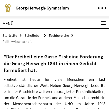
Springe direkt zu Inhalt
Service-Navigation
Georg-Herwegh-Gymnasium
MENÜ
Startseite
Schulleben
Fachbereiche
Politikwissenschaft
"Der Freiheit eine Gasse!" ist eine Forderung,
die Georg Herwegh 1841 in einem Ge­dicht
formuliert hat.
Freiheit ist heute für viele Menschen ein fast
selbstverständlicher Wert. Neben Georg Herwegh bedurfte
es in der Geschichte weiterer couragier­ter Persönlichkeiten,
um die Garantie der Freiheit und anderer Menschen­rechte in
der Menschenrechtscharta der UNO im Jahre 1948