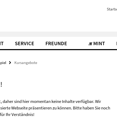
Starts
HT
SERVICE
FREUNDE
𝝅 MINT
piel
Kursangebote
!
ert, daher sind hier momentan keine Inhalte verfügbar. Wir
lisierte Webseite präsentieren zu können. Bitte haben Sie noch
ür Ihr Verständnis!