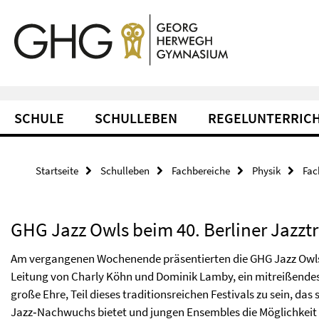
Springe direkt zu Inhalt
Service-Navigation
SCHULE
SCHULLEBEN
REGELUNTERRIC
Startseite
Schulleben
Fachbereiche
Physik
Fac
GHG Jazz Owls beim 40. Berliner Jazztr
Am vergangenen Wochenende präsentierten die GHG Jazz Owl
Leitung von Charly Köhn und Dominik Lamby, ein mitreißendes K
große Ehre, Teil dieses traditionsreichen Festivals zu sein, das
Jazz‑Nachwuchs bietet und jungen Ensembles die Möglichkeit 