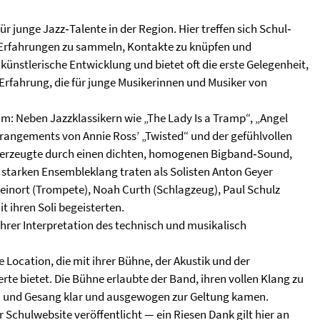
für junge Jazz‑Talente in der Region. Hier treffen sich Schul‑
Erfahrungen zu sammeln, Kontakte zu knüpfen und
ünstlerische Entwicklung und bietet oft die erste Gelegenheit,
Erfahrung, die für junge Musikerinnen und Musiker von
: Neben Jazzklassikern wie „The Lady Is a Tramp“, „Angel
angements von Annie Ross’ „Twisted“ und der gefühlvollen
rzeugte durch einen dichten, homogenen Bigband‑Sound,
starken Ensembleklang traten als Solisten Anton Geyer
einort (Trompete), Noah Curth (Schlagzeug), Paul Schulz
t ihren Soli begeisterten.
hrer Interpretation des technisch und musikalisch
 Location, die mit ihrer Bühne, der Akustik und der
te bietet. Die Bühne erlaubte der Band, ihren vollen Klang zu
oli und Gesang klar und ausgewogen zur Geltung kamen.
 Schulwebsite veröffentlicht — ein Riesen Dank gilt hier an