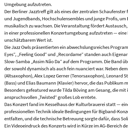
Umgebung aufzutreten.
Der Berliner Jazztreff gilt als eines der zentralen Schaufenster 
und Jugendbands, Hochschulensembles und junge Profis, um 
musikalisch zu wachsen. Die Veranstaltung fördert Austausch, k
in einer professionellen Konzertumgebung aufzutreten — eine 
unschätzbarem Wert ist.
Die Jazz Owls präsentierten ein abwechslungsreiches Programm
Eyes“, „Feeling Good“ und „Recordame“ standen auch Eigenarr
Slow‑Samba „Assim Não Da“ auf dem Programm. Die Band übe
der sowohl dynamisch als auch fein nuanciert war. Neben dem 
(Altsaxophon), Alex Lopez Gerner (Tenorsaxophon), Leonard St
(Bass) und Elias Baumann (Klavier) hervor, die das Publikum mi
Besonders gefeatured wurde Tilda Böving am Gesang, die mit i
anspruchsvollen „Twisted“ großes Lob erntete.
Das Konzert fand im Kesselhaus der Kulturbrauerei statt — eine
professionellen Technik ideale Bedingungen für Bigband‑Konzer
entfalten, und die technische Betreuung sorgte dafür, dass S
Ein Videoeindruck des Konzerts wird in Kürze im AG‑Bereich der