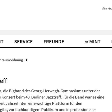
Starts
HT
SERVICE
FREUNDE
𝝅 MINT
hraumordnung
eff
s, die Bigband des Georg‑Herwegh‑Gymnasiums unter der
onzert beim 40. Berliner Jazztreff. Für die Band war es eine
 seit Jahrzehnten eine wichtige Plattform für den
gibt, vor fachkundigem Publikum und in professioneller