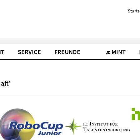
Starts
HT
SERVICE
FREUNDE
𝝅 MINT
aft"