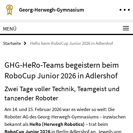
Springe direkt zu Inhalt
Service-Navigation
Georg-Herwegh-Gymnasium
MENÜ
Startseite
HeRo beim RoboCup Junior 2026 in Adlershof
GHG-HeRo-Teams begeistern beim
RoboCup Junior 2026 in Adlershof
Zwei Tage voller Technik, Teamgeist und
tanzender Roboter
Am 14. und 15. Februar 2026 war es wieder so weit: Die
Roboter-AG des Georg-Herwegh-Gymnasiums – inzwischen
bekannt als
HeRo (Herwegh Robotics)
– trat beim
RoboCup Junior 2026
in Berlin-Adlershof an. Jeweils von