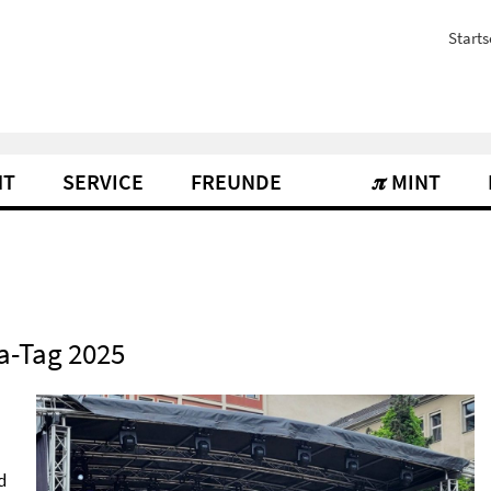
Starts
HT
SERVICE
FREUNDE
𝝅 MINT
a-Tag 2025
d