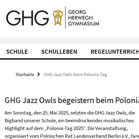
Springe direkt zu Inhalt
Service-Navigation
SCHULE
SCHULLEBEN
REGELUNTERRIC
Startseite
GHG Jazz Owls beim Polonia-Tag
GHG Jazz Owls begeistern beim Poloni
Am Sonntag, den 25. Mai 2025, setzten die GHG Jazz Owls, die
Bigband unserer Schule, ein beeindruckendes musikalisches
Highlight auf dem „Polonia-Tag 2025“. Die Veranstaltung,
organisiert vom Polnischen Rat Landesverband Berlin e.V., fan