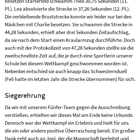
besetzen Starterfeld schwamm Theo 30,75 Sekunden (11.
Pl.). Lea absolvierte die Strecke in 37,26 Sekunden (12. Pl.).
Die verbleibende Bruststrecke konnte wir leider nur bei den
Mädchen mit Charlie besetzen. Sie schwamm die Strecke in
44,28 Sekunden, erhielt aber drei Sekunden Zeitaufschlag,
da sie nach dem Start einen Kraularmzug durchführte. Doch
auch mit der Protokollzeit von 47,28 Sekunden stellte sie die
zweitschnellste Zeit auf, die je durch eine Sportlerin unserer
Schule bei diesem Wettkampf geschwommen worden ist.
Nebenbei entschied sie auch knapp das Schwesternduell
(Feli hatte im letzten Jahr die Strecke übernommen) für sich.
Siegerehrung
Da wir mit unserem Fünfer-Team gegen die Ausschreibung
verstießen, erhielten wir dieses Mal am Ende keine Urkunde.
Dennoch war der Wettkampf ein Erlebnis und hielt für uns
die ein oder andere positive Überraschung bereit. Ein großer
Dank geht auch an Joni, der die Mannschaft begleitet und