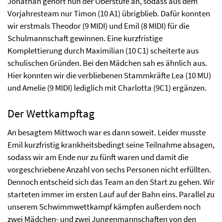
Jonathan gehört nun der Oberstufe an, sodass aus dem
Vorjahresteam nur Timon (10 A1) übrigblieb. Dafür konnten
wir erstmals Theodor (9 MIDI) und Emil (8 MIDI) für die
Schulmannschaft gewinnen. Eine kurzfristige
Komplettierung durch Maximilian (10 C1) scheiterte aus
schulischen Gründen. Bei den Mädchen sah es ähnlich aus.
Hier konnten wir die verbliebenen Stammkräfte Lea (10 MU)
und Amelie (9 MIDI) lediglich mit Charlotta (9C1) ergänzen.
Der Wettkampftag
An besagtem Mittwoch war es dann soweit. Leider musste
Emil kurzfristig krankheitsbedingt seine Teilnahme absagen,
sodass wir am Ende nur zu fünft waren und damit die
vorgeschriebene Anzahl von sechs Personen nicht erfüllten.
Dennoch entscheid sich das Team an den Start zu gehen. Wir
starteten immer im ersten Lauf auf der Bahn eins. Parallel zu
unserem Schwimmwettkampf kämpfen außerdem noch
zwei Mädchen- und zwei Jungenmannschaften von den