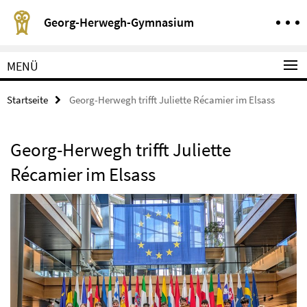
Springe direkt zu Inhalt
Service-Navigation
Georg-Herwegh-Gymnasium
MENÜ
Startseite
Georg-Herwegh trifft Juliette Récamier im Elsass
Georg-Herwegh trifft Juliette
Récamier im Elsass