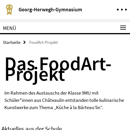
Springe direkt zu Inhalt
Service-Navigation
Georg-Herwegh-Gymnasium
MENÜ
Startseite
FoodArt-Projekt
Das FoodArt-
Projekt
Im Rahmen des Austauschs der Klasse 9MU mit
Schüler*innen aus Châteaulin entstanden tolle kulinarische
Kunstwerke zum Thema „Küche à la Bärteau’lin“.
Aktuelles aus der Schule