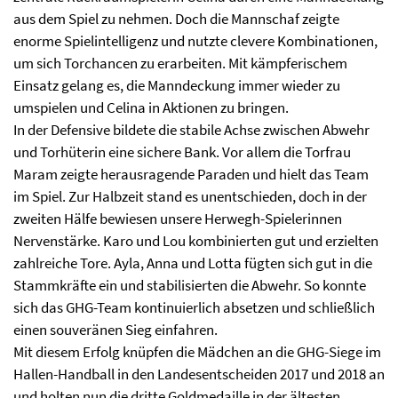
aus dem Spiel zu nehmen. Doch die Mannschaf zeigte
enorme Spielintelligenz und nutzte clevere Kombinationen,
um sich Torchancen zu erarbeiten. Mit kämpferischem
Einsatz gelang es, die Manndeckung immer wieder zu
umspielen und Celina in Aktionen zu bringen.
In der Defensive bildete die stabile Achse zwischen Abwehr
und Torhüterin eine sichere Bank. Vor allem die Torfrau
Maram zeigte herausragende Paraden und hielt das Team
im Spiel. Zur Halbzeit stand es unentschieden, doch in der
zweiten Hälfe bewiesen unsere Herwegh-Spielerinnen
Nervenstärke. Karo und Lou kombinierten gut und erzielten
zahlreiche Tore. Ayla, Anna und Lotta fügten sich gut in die
Stammkräfte ein und stabilisierten die Abwehr. So konnte
sich das GHG-Team kontinuierlich absetzen und schließlich
einen souveränen Sieg einfahren.
Mit diesem Erfolg knüpfen die Mädchen an die GHG-Siege im
Hallen-Handball in den Landesentscheiden 2017 und 2018 an
und holten nun die dritte Goldmedaille in der ältesten